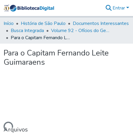
Entrar
Comunidades
&
Início
História de São Paulo
Documentos Interessantes
Coleções
Busca Integrada
Volume 92 - Ofícios do General D. Luiz aos diversos funcionários da Capitania (1768- 1772)
Tudo na
Para o Capitam Fernando Leite Guimaraens
Biblioteca
Digital
Para o Capitam Fernando Leite
Estatísticas
Guimaraens
Arquivos