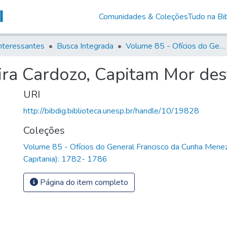
Comunidades & Coleções
Tudo na Bib
nteressantes
Busca Integrada
Volume 85 - Ofícios do General Francisco da Cunha Menezes (Governador da Capitania): 1782- 1786
ira Cardozo, Capitam Mor des
URI
http://bibdig.biblioteca.unesp.br/handle/10/19828
Coleções
Volume 85 - Ofícios do General Francisco da Cunha Mene
Capitania): 1782- 1786
Página do item completo