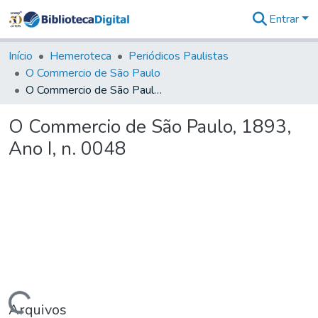
Entrar
Comunidades
&
Início
Hemeroteca
Periódicos Paulistas
Coleções
O Commercio de São Paulo
Tudo na
O Commercio de São Paulo, 1893, Ano I, n. 0048
Biblioteca
Digital
O Commercio de São Paulo, 1893,
Estatísticas
Ano I, n. 0048
Arquivos