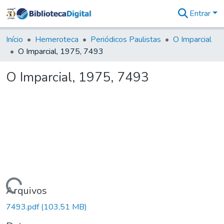
Entrar
Comunidades
&
Início
Hemeroteca
Periódicos Paulistas
O Imparcial
Coleções
O Imparcial, 1975, 7493
Tudo na
Biblioteca
O Imparcial, 1975, 7493
Digital
Estatísticas
Carregando...
Arquivos
7493.pdf
(103,51 MB)