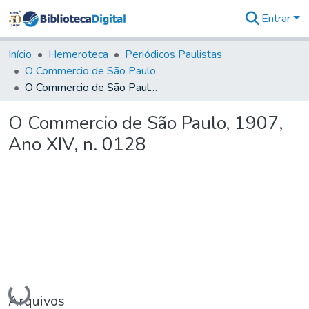
Entrar
Comunidades
&
Início
Hemeroteca
Periódicos Paulistas
Coleções
O Commercio de São Paulo
Tudo na
O Commercio de São Paulo, 1907, Ano XIV, n. 0128
Biblioteca
Digital
O Commercio de São Paulo, 1907,
Estatísticas
Ano XIV, n. 0128
Carregando...
Arquivos