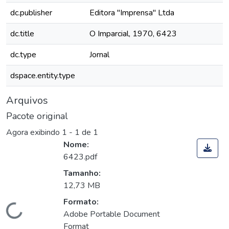
dc.publisher
Editora "Imprensa" Ltda
dc.title
O Imparcial, 1970, 6423
dc.type
Jornal
dspace.entity.type
Arquivos
Pacote original
Agora exibindo
1 - 1 de 1
Nome:
6423.pdf
Tamanho:
12,73 MB
Formato:
Carregando...
Adobe Portable Document
Format