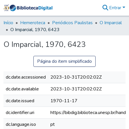
Entrar
Comunidades
&
Início
Hemeroteca
Periódicos Paulistas
O Imparcial
Coleções
O Imparcial, 1970, 6423
Tudo na
Biblioteca
O Imparcial, 1970, 6423
Digital
Estatísticas
Página do item simplificado
dc.date.accessioned
2023-10-31T20:02:02Z
dc.date.available
2023-10-31T20:02:02Z
dc.date.issued
1970-11-17
dc.identifier.uri
https://bibdig.biblioteca.unesp.br/han
dc.language.iso
pt