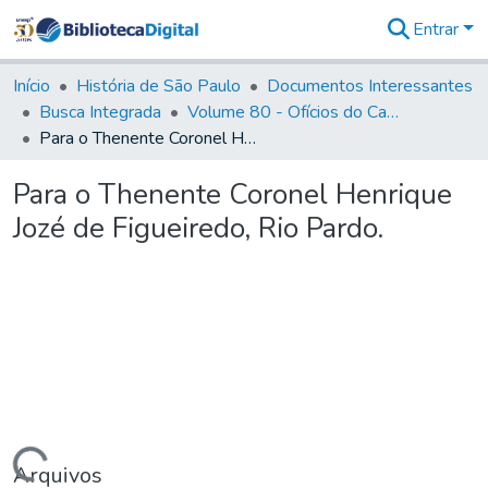
Entrar
Comunidades
&
Início
História de São Paulo
Documentos Interessantes
Coleções
Busca Integrada
Volume 80 - Ofícios do Capitão General Martim Lopes Lobo de Saldanha (1777-1780)
Tudo na
Para o Thenente Coronel Henrique Jozé de Figueiredo, Rio Pardo.
Biblioteca
Digital
Para o Thenente Coronel Henrique
Estatísticas
Jozé de Figueiredo, Rio Pardo.
Arquivos