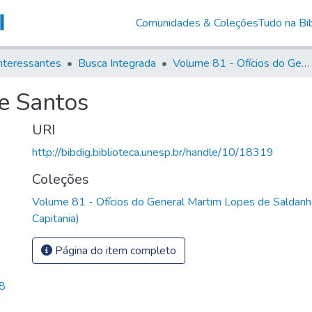
Comunidades & Coleções
Tudo na Bib
nteressantes
Busca Integrada
Volume 81 - Ofícios do General Martim Lopes de Saldanha (Governador da Capitania)
e Santos
URI
http://bibdig.biblioteca.unesp.br/handle/10/18319
Coleções
Volume 81 - Ofícios do General Martim Lopes de Saldanh
Capitania)
Página do item completo
8