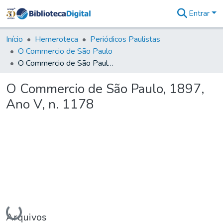
Entrar
Comunidades
&
Início
Hemeroteca
Periódicos Paulistas
Coleções
O Commercio de São Paulo
Tudo na
O Commercio de São Paulo, 1897, Ano V, n. 1178
Biblioteca
Digital
O Commercio de São Paulo, 1897,
Estatísticas
Ano V, n. 1178
Carregando...
Arquivos