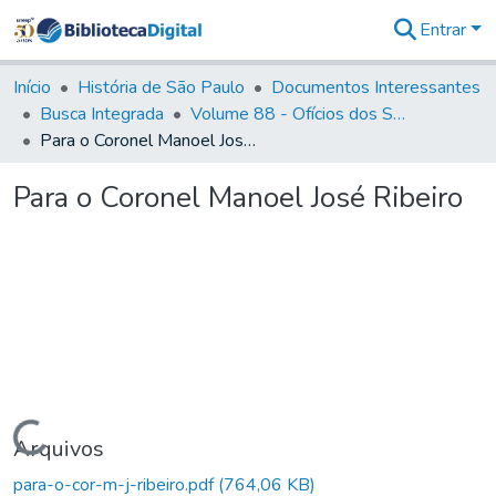
Entrar
Comunidades
&
Início
História de São Paulo
Documentos Interessantes
Coleções
Busca Integrada
Volume 88 - Ofícios dos Senhores Governadores Interinos da Capitania de São Paulo (1817- 1819)
Tudo na
Para o Coronel Manoel José Ribeiro
Biblioteca
Digital
Para o Coronel Manoel José Ribeiro
Estatísticas
Carregando...
Arquivos
para-o-cor-m-j-ribeiro.pdf
(764,06 KB)