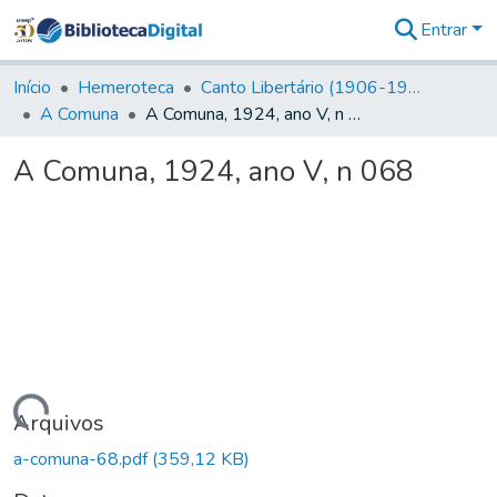
Entrar
Comunidades
&
Início
Hemeroteca
Canto Libertário (1906-1995)
Coleções
A Comuna
A Comuna, 1924, ano V, n 068
Tudo na
Biblioteca
A Comuna, 1924, ano V, n 068
Digital
Estatísticas
rregando...
Arquivos
a-comuna-68.pdf
(359,12 KB)