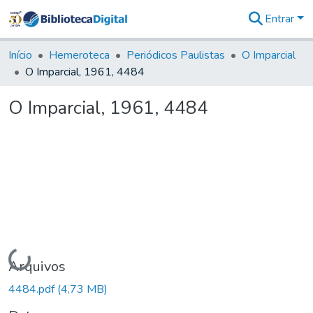
Entrar
Comunidades
&
Início
Hemeroteca
Periódicos Paulistas
O Imparcial
Coleções
O Imparcial, 1961, 4484
Tudo na
Biblioteca
O Imparcial, 1961, 4484
Digital
Estatísticas
Carregando...
Arquivos
4484.pdf
(4,73 MB)