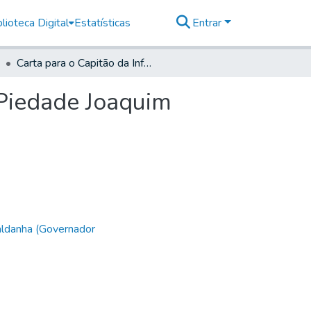
lioteca Digital
Estatísticas
Entrar
Carta para o Capitão da Infantaria da freguesia da Piedade Joaquim Peres de Oliveira
 Piedade Joaquim
aldanha (Governador