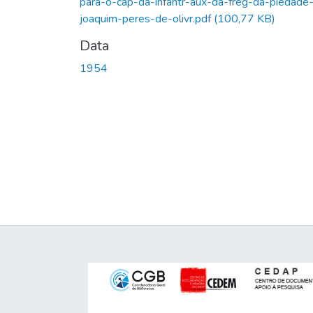
para-o-cap-da-infantr-aux-da-freg-da-piedade
joaquim-peres-de-olivr.pdf
(100,77 KB)
Data
1954