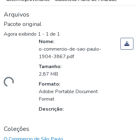
Arquivos
Pacote original
Agora exibindo
1 - 1 de 1
Nome:
o-commercio-de-sao-paulo-
1904-3867.pdf
Tamanho:
2,87 MB
gando...
Formato:
Adobe Portable Document
Format
Descrição:
Coleções
O Commercio de São Paulo