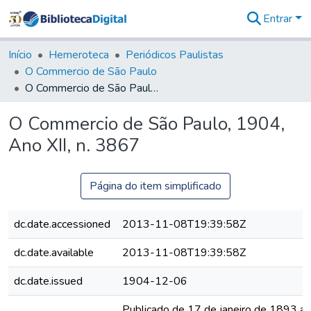
Entrar
Comunidades
&
Início
Hemeroteca
Periódicos Paulistas
Coleções
O Commercio de São Paulo
Tudo na
O Commercio de São Paulo, 1904, Ano XII, n. 3867
Biblioteca
Digital
O Commercio de São Paulo, 1904,
Estatísticas
Ano XII, n. 3867
Página do item simplificado
dc.date.accessioned
2013-11-08T19:39:58Z
dc.date.available
2013-11-08T19:39:58Z
dc.date.issued
1904-12-06
Publicado de 17 de janeiro de 1893 a