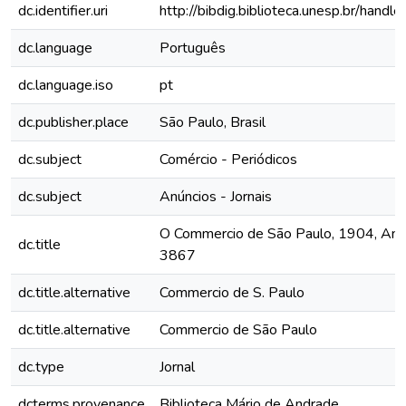
dc.identifier.uri
http://bibdig.biblioteca.unesp.br/hand
dc.language
Português
dc.language.iso
pt
dc.publisher.place
São Paulo, Brasil
dc.subject
Comércio - Periódicos
dc.subject
Anúncios - Jornais
O Commercio de São Paulo, 1904, Ano X
dc.title
3867
dc.title.alternative
Commercio de S. Paulo
dc.title.alternative
Commercio de São Paulo
dc.type
Jornal
dcterms.provenance
Biblioteca Mário de Andrade