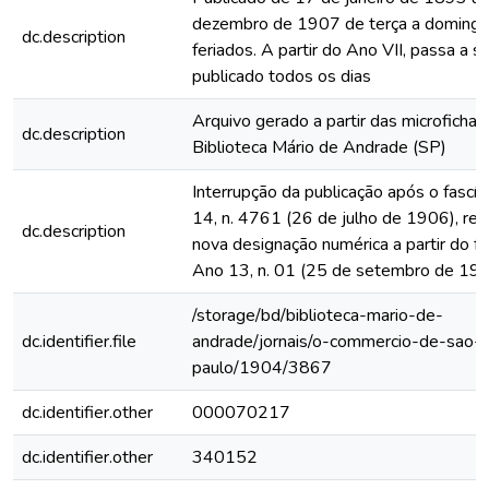
dezembro de 1907 de terça a domingo
dc.description
feriados. A partir do Ano VII, passa a s
publicado todos os dias
Arquivo gerado a partir das microfichas
dc.description
Biblioteca Mário de Andrade (SP)
Interrupção da publicação após o fascí
14, n. 4761 (26 de julho de 1906), rein
dc.description
nova designação numérica a partir do fa
Ano 13, n. 01 (25 de setembro de 19
/storage/bd/biblioteca-mario-de-
dc.identifier.file
andrade/jornais/o-commercio-de-sao-
paulo/1904/3867
dc.identifier.other
000070217
dc.identifier.other
340152