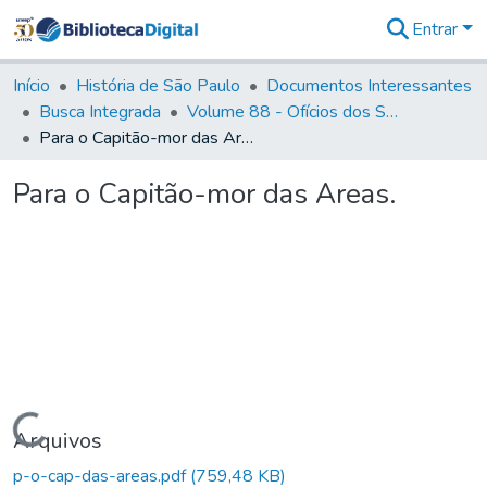
Entrar
Comunidades
&
Início
História de São Paulo
Documentos Interessantes
Coleções
Busca Integrada
Volume 88 - Ofícios dos Senhores Governadores Interinos da Capitania de São Paulo (1817- 1819)
Tudo na
Para o Capitão-mor das Areas.
Biblioteca
Digital
Para o Capitão-mor das Areas.
Estatísticas
Carregando...
Arquivos
p-o-cap-das-areas.pdf
(759,48 KB)