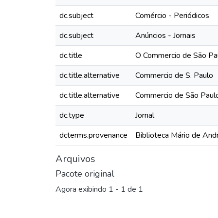
dc.subject
Comércio - Periódicos
dc.subject
Anúncios - Jornais
dc.title
O Commercio de São Pau
dc.title.alternative
Commercio de S. Paulo
dc.title.alternative
Commercio de São Paul
dc.type
Jornal
dcterms.provenance
Biblioteca Mário de And
Arquivos
Pacote original
Agora exibindo
1 - 1 de 1