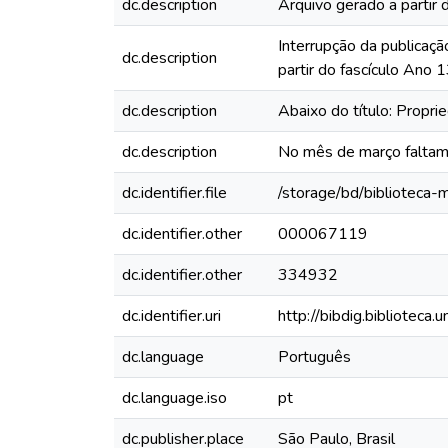
dc.description
Arquivo gerado a partir 
Interrupção da publicaçã
dc.description
partir do fascículo Ano
dc.description
Abaixo do título: Propr
dc.description
No mês de março faltam
dc.identifier.file
/storage/bd/biblioteca
dc.identifier.other
000067119
dc.identifier.other
334932
dc.identifier.uri
http://bibdig.biblioteca
dc.language
Português
dc.language.iso
pt
dc.publisher.place
São Paulo, Brasil