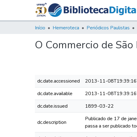
Início
Hemeroteca
Periódicos Paulistas
O Commercio de São P
dc.date.accessioned
2013-11-08T19:39:16
dc.date.available
2013-11-08T19:39:16
dc.date.issued
1899-03-22
Publicado de 17 de jane
dc.description
passa a ser publicado to