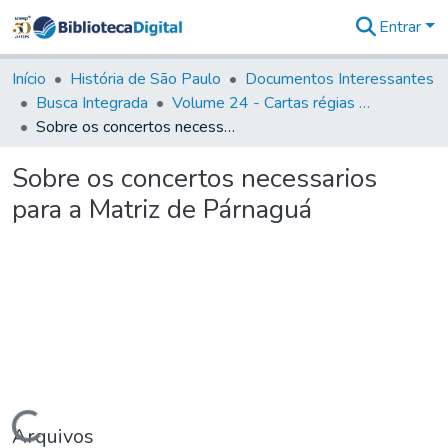
Entrar
Comunidades
&
Início
História de São Paulo
Documentos Interessantes
Coleções
Busca Integrada
Volume 24 - Cartas régias e provisões (1730- 1738)
Tudo na
Sobre os concertos necessarios para a Matriz de Párnaguá
Biblioteca
Digital
Sobre os concertos necessarios
Estatísticas
para a Matriz de Párnaguá
Carregando...
Arquivos