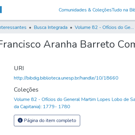
Comunidades & Coleções
Tudo na Bib
nteressantes
Busca Integrada
Volume 82 - Ofícios do General Martim Lopes Lobo de Saldanha (Governador da Capitania): 1779- 1780
Francisco Aranha Barreto Co
URI
http://bibdig.biblioteca.unesp.br/handle/10/18660
Coleções
Volume 82 - Ofícios do General Martim Lopes Lobo de S
da Capitania): 1779- 1780
Página do item completo