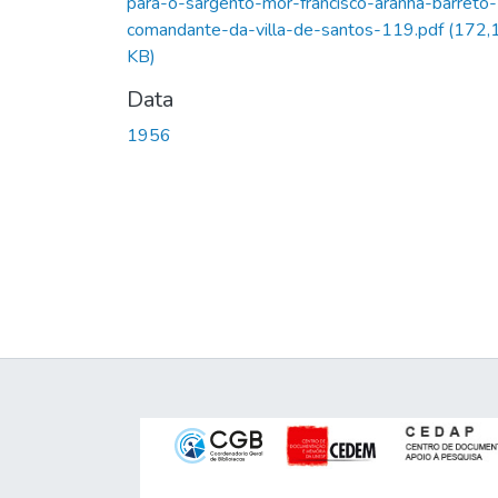
para-o-sargento-mor-francisco-aranha-barreto-
comandante-da-villa-de-santos-119.pdf
(172,
KB)
Data
1956