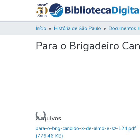
Início
História de São Paulo
Documentos I
Para o Brigadeiro Ca
Carregando...
Arquivos
para-o-brig-candido-x-de-almd-e-sz-124.pdf
(776,46 KB)