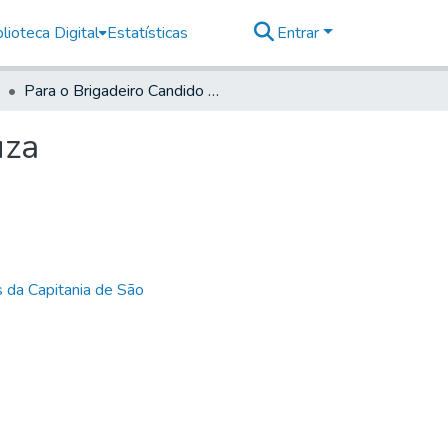
lioteca Digital
Estatísticas
Entrar
Para o Brigadeiro Candido Xavier de Almeida e Souza
uza
 da Capitania de São