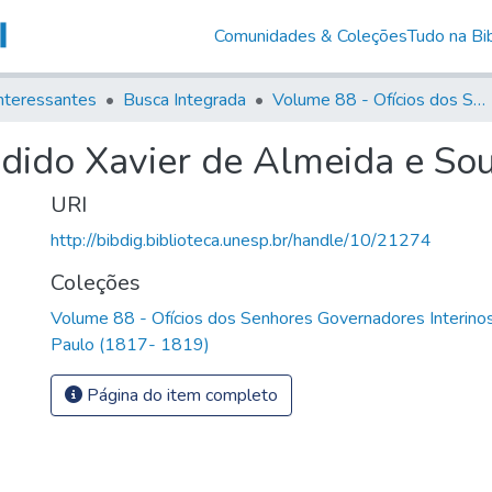
Comunidades & Coleções
Tudo na Bib
nteressantes
Busca Integrada
Volume 88 - Ofícios dos Senhores Governadores Interinos da Capitania de São Paulo (1817- 1819)
ndido Xavier de Almeida e So
URI
http://bibdig.biblioteca.unesp.br/handle/10/21274
Coleções
Volume 88 - Ofícios dos Senhores Governadores Interinos
Paulo (1817- 1819)
Página do item completo