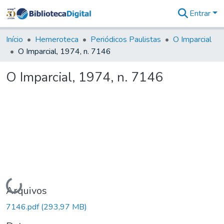
Entrar
Comunidades
&
Início
Hemeroteca
Periódicos Paulistas
O Imparcial
Coleções
O Imparcial, 1974, n. 7146
Tudo na
Biblioteca
O Imparcial, 1974, n. 7146
Digital
Estatísticas
Carregando...
Arquivos
7146.pdf
(293,97 MB)