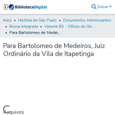
Entrar
Comunidades
&
Início
História de São Paulo
Documentos Interessantes
Coleções
Busca Integrada
Volume 85 - Ofícios do General Francisco da Cunha Menezes (Governador da Capitania): 1782- 1786
Tudo na
Para Bartolomeo de Medeiros, Juiz Ordinário da Vila de Itapetinga
Biblioteca
Digital
Para Bartolomeo de Medeiros, Juiz
Estatísticas
Ordinário da Vila de Itapetinga
Carregando...
Arquivos