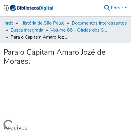
Entrar
Comunidades
&
Início
História de São Paulo
Documentos Interessantes
Coleções
Busca Integrada
Volume 88 - Ofícios dos Senhores Governadores Interinos da Capitania de São Paulo (1817- 1819)
Tudo na
Para o Capitam Amaro Jozé de Moraes.
Biblioteca
Digital
Para o Capitam Amaro Jozé de
Estatísticas
Moraes.
Arquivos