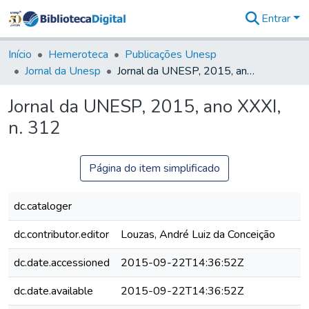
Entrar
Comunidades
&
Início
Hemeroteca
Publicações Unesp
Coleções
Jornal da Unesp
Jornal da UNESP, 2015, ano XXXI, n. 312
Tudo na
Biblioteca
Jornal da UNESP, 2015, ano XXXI,
Digital
n. 312
Estatísticas
Página do item simplificado
dc.cataloger
dc.contributor.editor
Louzas, André Luiz da Conceição
dc.date.accessioned
2015-09-22T14:36:52Z
dc.date.available
2015-09-22T14:36:52Z