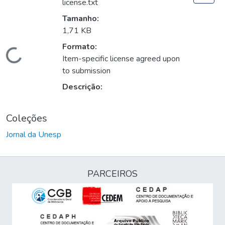
license.txt
Tamanho:
1,71 KB
Formato:
Carregando...
Item-specific license agreed upon
to submission
Descrição:
Coleções
Jornal da Unesp
PARCEIROS