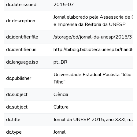
dc.date.issued
2015-07
Jornal elaborado pela Assessoria de C
dc.description
e Imprensa da Reitoria da UNESP
dc.identifier.file
/storage/bd/jornal-da-unesp/2015/31
dc.identifier.uri
http://bibdig.biblioteca.unesp.br/hand
dc.language.iso
pt_BR
Universidade Estadual Paulista "Júlio 
dc.publisher
Filho"
dc.subject
Ciência
dc.subject
Cultura
dc.title
Jornal da UNESP, 2015, ano XXXI, n. 3
dc.type
Jornal