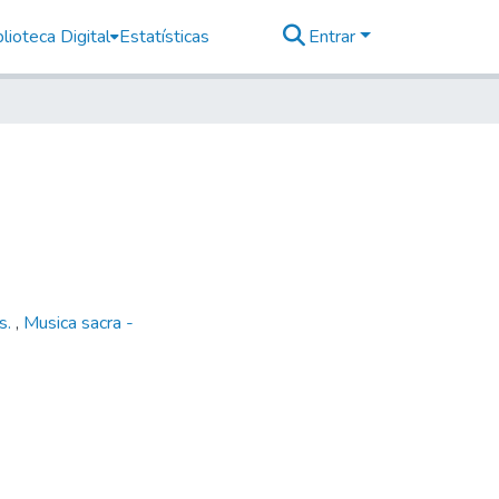
lioteca Digital
Estatísticas
Entrar
as.
,
Musica sacra -