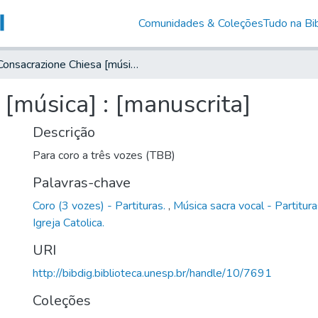
Comunidades & Coleções
Tudo na Bib
Consacrazione Chiesa [música] : [manuscrita]
[música] : [manuscrita]
Descrição
Para coro a três vozes (TBB)
Palavras-chave
Coro (3 vozes) - Partituras.
,
Música sacra vocal - Partitur
Igreja Catolica.
URI
http://bibdig.biblioteca.unesp.br/handle/10/7691
Coleções