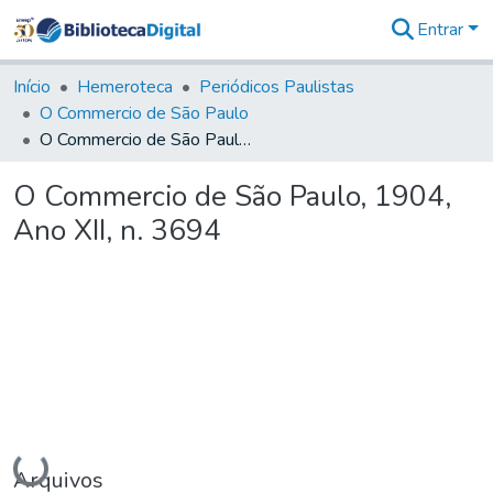
Entrar
Comunidades
&
Início
Hemeroteca
Periódicos Paulistas
Coleções
O Commercio de São Paulo
Tudo na
O Commercio de São Paulo, 1904, Ano XII, n. 3694
Biblioteca
Digital
O Commercio de São Paulo, 1904,
Estatísticas
Ano XII, n. 3694
Carregando...
Arquivos