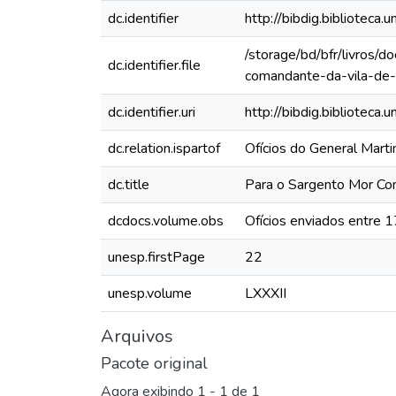
dc.identifier
http://bibdig.bibliote
/storage/bd/bfr/livros/
dc.identifier.file
comandante-da-vila-de-
dc.identifier.uri
http://bibdig.biblioteca
dc.relation.ispartof
Ofícios do General Mart
dc.title
Para o Sargento Mor Com
dcdocs.volume.obs
Ofícios enviados entre 
unesp.firstPage
22
unesp.volume
LXXXII
Arquivos
Pacote original
Agora exibindo
1 - 1 de 1