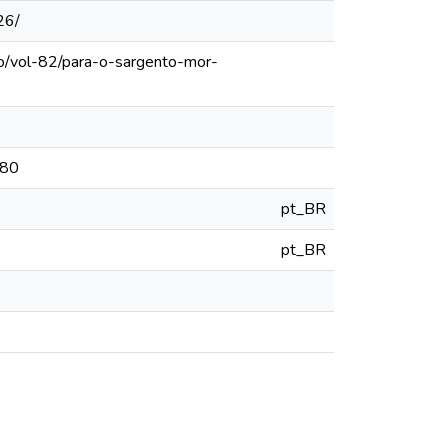
26/
lo/vol-82/para-o-sargento-mor-
780
pt_BR
pt_BR