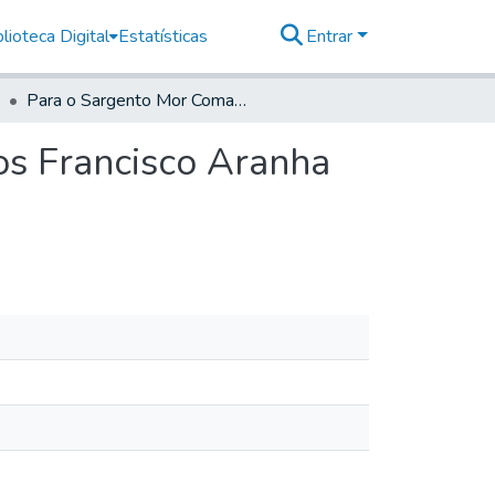
lioteca Digital
Estatísticas
Entrar
Para o Sargento Mor Comandante da Villa de Santos Francisco Aranha Barreto.
os Francisco Aranha