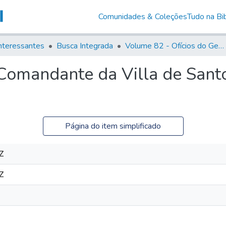
Comunidades & Coleções
Tudo na Bib
nteressantes
Busca Integrada
Volume 82 - Ofícios do General Martim Lopes Lobo de Saldanha (Governador da Capitania): 1779- 1780
Comandante da Villa de Sant
Página do item simplificado
Z
Z