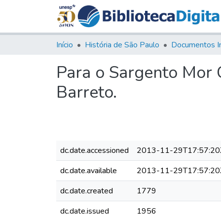
Início
História de São Paulo
Documentos I
Para o Sargento Mor 
Barreto.
dc.date.accessioned
2013-11-29T17:57:20
dc.date.available
2013-11-29T17:57:20
dc.date.created
1779
dc.date.issued
1956