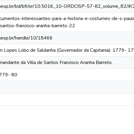
ca.unesp.br/bd/bfr/or/10.5016_10-ORDCISP-57-82_volume_82/#/
documentos-interessantes-para-a-historia-e-costumes-de-s-pau
santos-francisco-aranha-barreto-22
.unesp.br/handle/10/18466
im Lopes Lobo de Saldanha (Governador da Capitania): 1779- 1
andante da Villa de Santos Francisco Aranha Barreto.
1779- 80