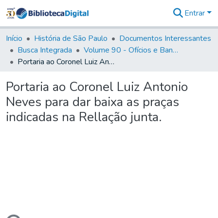
Entrar
Comunidades
&
Início
História de São Paulo
Documentos Interessantes
Coleções
Busca Integrada
Volume 90 - Ofícios e Bandos do Capitão General, Conde de Palma, aos funcionários da Capitania (1814- 1817)
Tudo na
Portaria ao Coronel Luiz Antonio Neves para dar baixa as praças indicadas na Rellação junta.
Biblioteca
Digital
Portaria ao Coronel Luiz Antonio
Estatísticas
Neves para dar baixa as praças
indicadas na Rellação junta.