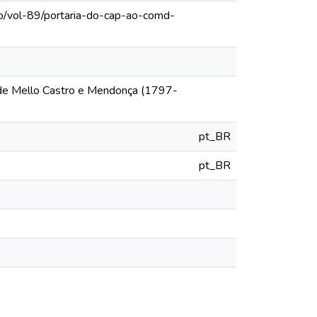
lo/vol-89/portaria-do-cap-ao-comd-
 de Mello Castro e Mendonça (1797-
pt_BR
pt_BR