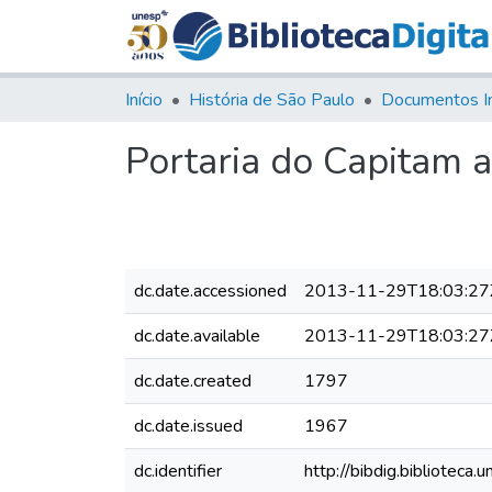
Início
História de São Paulo
Documentos I
Portaria do Capitam 
dc.date.accessioned
2013-11-29T18:03:27
dc.date.available
2013-11-29T18:03:27
dc.date.created
1797
dc.date.issued
1967
dc.identifier
http://bibdig.bibliote