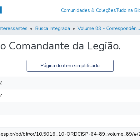
Comunidades & Coleções
Tudo na Bib
nteressantes
Busca Integrada
Volume 89 - Correspondência do então Governador e Capitão General de São Paulo, Antonio Manoel de Mello Castro (1797-1802)
ao Comandante da Legião.
Página do item simplificado
Z
Z
ca.unesp.br/bd/bfr/or/10.5016_10-ORDCISP-64-89_volume_89/#/