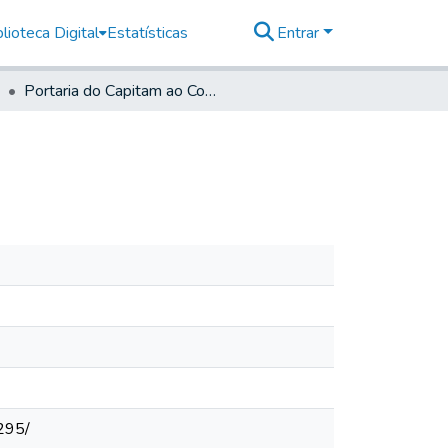
lioteca Digital
Estatísticas
Entrar
Portaria do Capitam ao Comandante da Legião.
295/