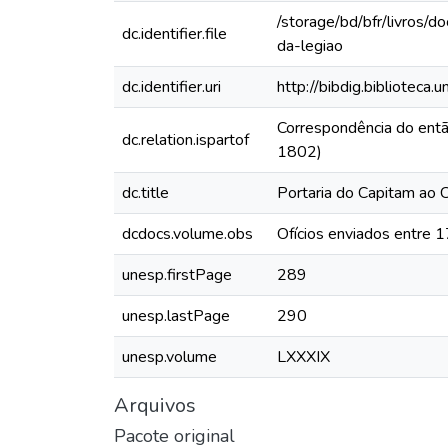
/storage/bd/bfr/livros/
dc.identifier.file
da-legiao
dc.identifier.uri
http://bibdig.biblioteca
Correspondência do ent
dc.relation.ispartof
1802)
dc.title
Portaria do Capitam ao 
dcdocs.volume.obs
Ofícios enviados entre
unesp.firstPage
289
unesp.lastPage
290
unesp.volume
LXXXIX
Arquivos
Pacote original