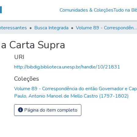
Comunidades & Coleções
Tudo na Bib
nteressantes
Busca Integrada
Volume 89 - Correspondência do então Governador e Capitão General de São Paulo, Antonio Manoel de Mello Castro (1797-1802)
 a Carta Supra
URI
http://bibdig.biblioteca.unesp.br/handle/10/21831
Coleções
Volume 89 - Correspondência do então Governador e Cap
Paulo, Antonio Manoel de Mello Castro (1797-1802)
Página do item completo