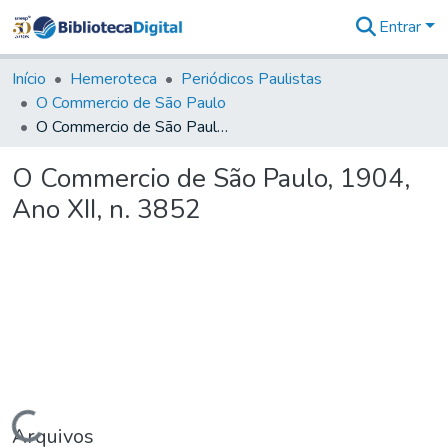
Entrar
Comunidades
&
Início
Hemeroteca
Periódicos Paulistas
Coleções
O Commercio de São Paulo
Tudo na
O Commercio de São Paulo, 1904, Ano XII, n. 3852
Biblioteca
Digital
O Commercio de São Paulo, 1904,
Estatísticas
Ano XII, n. 3852
Carregando...
Arquivos