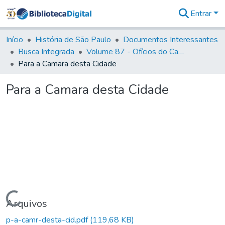
Entrar
Comunidades
&
Início
História de São Paulo
Documentos Interessantes
Coleções
Busca Integrada
Volume 87 - Ofícios do Capitão General Antonio Manoel de Melo Castro e Mendonça (1797- 1801)
Tudo na
Para a Camara desta Cidade
Biblioteca
Digital
Para a Camara desta Cidade
Estatísticas
Carregando...
Arquivos
p-a-camr-desta-cid.pdf
(119,68 KB)