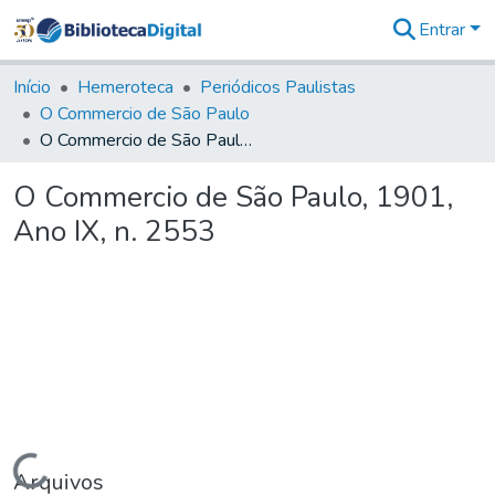
Entrar
Comunidades
&
Início
Hemeroteca
Periódicos Paulistas
Coleções
O Commercio de São Paulo
Tudo na
O Commercio de São Paulo, 1901, Ano IX, n. 2553
Biblioteca
Digital
O Commercio de São Paulo, 1901,
Estatísticas
Ano IX, n. 2553
Carregando...
Arquivos