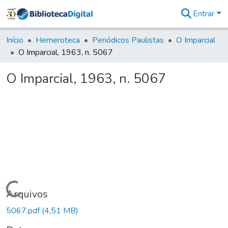
Entrar
Comunidades
&
Início
Hemeroteca
Periódicos Paulistas
O Imparcial
Coleções
O Imparcial, 1963, n. 5067
Tudo na
Biblioteca
O Imparcial, 1963, n. 5067
Digital
Estatísticas
Carregando...
Arquivos
5067.pdf
(4,51 MB)