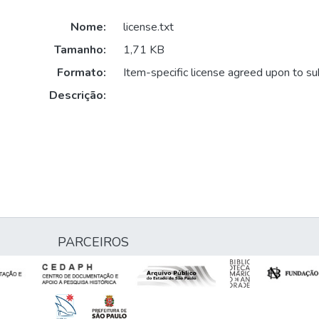
Nome:
license.txt
Tamanho:
1,71 KB
Formato:
Item-specific license agreed upon to s
Descrição:
PARCEIROS