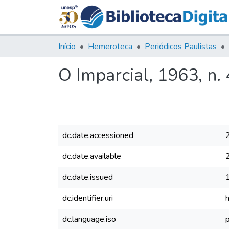
Início
Hemeroteca
Periódicos Paulistas
O Imparcial, 1963, n.
dc.date.accessioned
dc.date.available
dc.date.issued
dc.identifier.uri
dc.language.iso