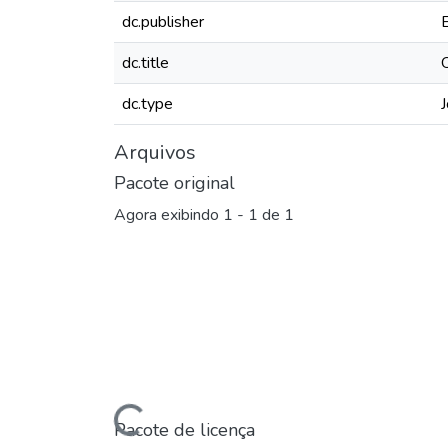
dc.publisher
dc.title
dc.type
J
Arquivos
Pacote original
Agora exibindo
1 - 1 de 1
Carregando...
Pacote de licença