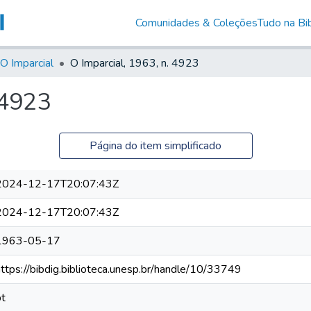
Comunidades & Coleções
Tudo na Bib
O Imparcial
O Imparcial, 1963, n. 4923
 4923
Página do item simplificado
2024-12-17T20:07:43Z
2024-12-17T20:07:43Z
1963-05-17
https://bibdig.biblioteca.unesp.br/handle/10/33749
pt