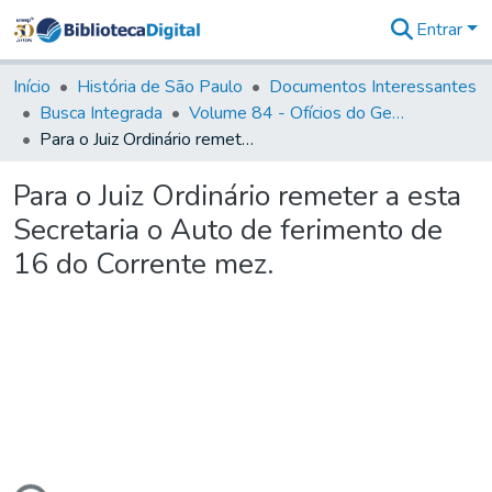
Entrar
Comunidades
&
Início
História de São Paulo
Documentos Interessantes
Coleções
Busca Integrada
Volume 84 - Ofícios do General Martins Lopes de Saldanha (Governador da Capitania): 1782- 1786
Tudo na
Para o Juiz Ordinário remeter a esta Secretaria o Auto de ferimento de 16 do Corrente mez.
Biblioteca
Digital
Para o Juiz Ordinário remeter a esta
Estatísticas
Secretaria o Auto de ferimento de
16 do Corrente mez.