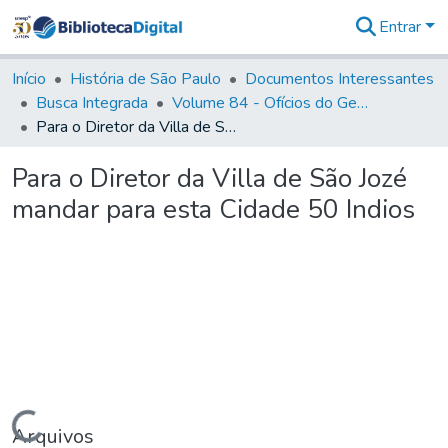
Entrar
Comunidades
&
Início
História de São Paulo
Documentos Interessantes
Coleções
Busca Integrada
Volume 84 - Ofícios do General Martins Lopes de Saldanha (Governador da Capitania): 1782- 1786
Tudo na
Para o Diretor da Villa de São Jozé mandar para esta Cidade 50 Indios
Biblioteca
Digital
Para o Diretor da Villa de São Jozé
Estatísticas
mandar para esta Cidade 50 Indios
Carregando...
Arquivos