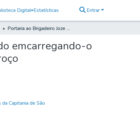
lioteca Digital
Estatísticas
Entrar
Portaria ao Brigadeiro Joze Joaquim Xavier de Toledo emcarregando-o da expedição do Trem para a Capitania de Matto Groço
ledo emcarregando-o
roço
 da Capitania de São