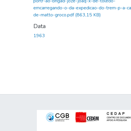
portr-ao-brigad-joze-joaq-x-de-toledo-
emcarregando-o-da-expedicao-do-trem-p-a-c
de-matto-groco.pdf
(863,15 KB)
Data
1963