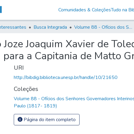
Comunidades & Coleções
Tudo na Bib
nteressantes
Busca Integrada
Volume 88 - Ofícios dos Senhores Governadores Interinos da Capitania de São Paulo (1817- 1819)
ro Joze Joaquim Xavier de To
 para a Capitania de Matto G
URI
http://bibdig.biblioteca.unesp.br/handle/10/21650
Coleções
Volume 88 - Ofícios dos Senhores Governadores Interinos
Paulo (1817- 1819)
Página do item completo