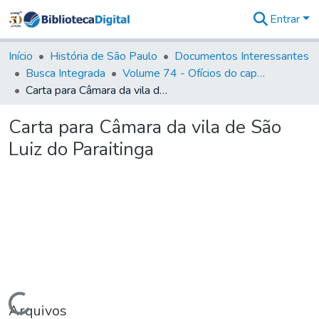
Entrar
Comunidades
&
Início
História de São Paulo
Documentos Interessantes
Coleções
Busca Integrada
Volume 74 - Ofícios do capitão General Martim Lopes Lobo de Saldanha às Câmaras e Comandantes da Capitania (1775)
Tudo na
Carta para Câmara da vila de São Luiz do Paraitinga
Biblioteca
Digital
Carta para Câmara da vila de São
Estatísticas
Luiz do Paraitinga
Carregando...
Arquivos