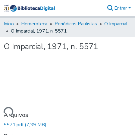
Entrar
Comunidades
&
Início
Hemeroteca
Periódicos Paulistas
O Imparcial
Coleções
O Imparcial, 1971, n. 5571
Tudo na
Biblioteca
O Imparcial, 1971, n. 5571
Digital
Estatísticas
ando...
Arquivos
5571.pdf
(7,39 MB)