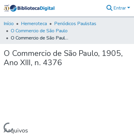
Entrar
Comunidades
&
Início
Hemeroteca
Periódicos Paulistas
Coleções
O Commercio de São Paulo
Tudo na
O Commercio de São Paulo, 1905, Ano XIII, n. 4376
Biblioteca
Digital
O Commercio de São Paulo, 1905,
Estatísticas
Ano XIII, n. 4376
Carregando...
Arquivos