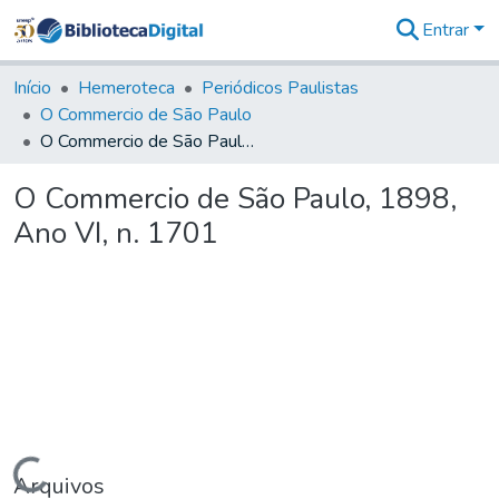
Entrar
Comunidades
&
Início
Hemeroteca
Periódicos Paulistas
Coleções
O Commercio de São Paulo
Tudo na
O Commercio de São Paulo, 1898, Ano VI, n. 1701
Biblioteca
Digital
O Commercio de São Paulo, 1898,
Estatísticas
Ano VI, n. 1701
Carregando...
Arquivos