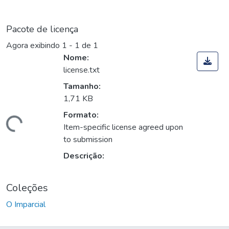
Pacote de licença
Agora exibindo
1 - 1 de 1
Nome:
license.txt
Tamanho:
1,71 KB
Formato:
Carregando...
Item-specific license agreed upon
to submission
Descrição:
Coleções
O Imparcial