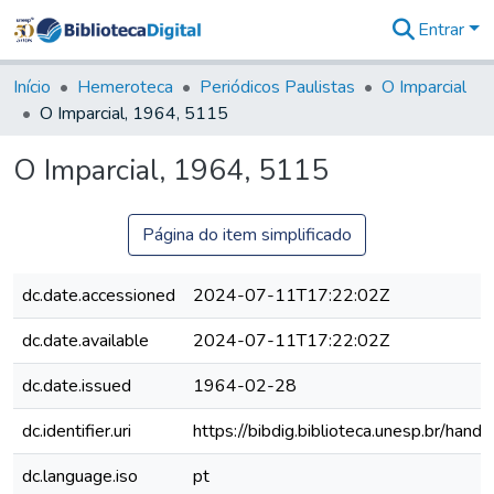
Entrar
Comunidades
&
Início
Hemeroteca
Periódicos Paulistas
O Imparcial
Coleções
O Imparcial, 1964, 5115
Tudo na
Biblioteca
O Imparcial, 1964, 5115
Digital
Estatísticas
Página do item simplificado
dc.date.accessioned
2024-07-11T17:22:02Z
dc.date.available
2024-07-11T17:22:02Z
dc.date.issued
1964-02-28
dc.identifier.uri
https://bibdig.biblioteca.unesp.br/han
dc.language.iso
pt