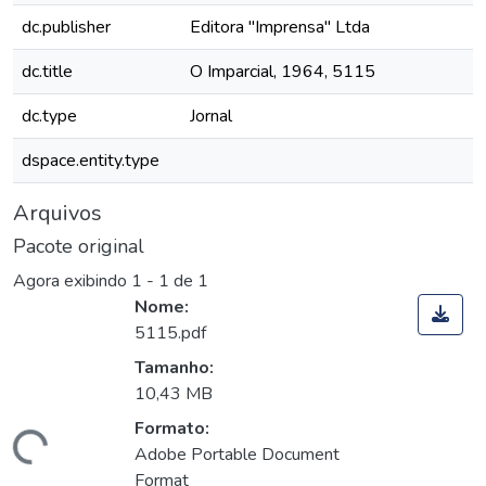
dc.publisher
Editora "Imprensa" Ltda
dc.title
O Imparcial, 1964, 5115
dc.type
Jornal
dspace.entity.type
Arquivos
Pacote original
Agora exibindo
1 - 1 de 1
Nome:
5115.pdf
Tamanho:
10,43 MB
Formato:
Carregando...
Adobe Portable Document
Format