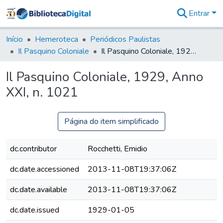
Entrar
Comunidades
&
Início
Hemeroteca
Periódicos Paulistas
Coleções
Il Pasquino Coloniale
Il Pasquino Coloniale, 1929, Anno XXI, n. 1021
Tudo na
Biblioteca
Il Pasquino Coloniale, 1929, Anno
Digital
XXI, n. 1021
Estatísticas
Página do item simplificado
dc.contributor
Rocchetti, Emidio
dc.date.accessioned
2013-11-08T19:37:06Z
dc.date.available
2013-11-08T19:37:06Z
dc.date.issued
1929-01-05