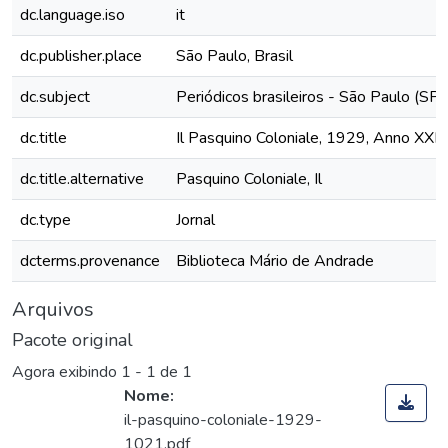
dc.language.iso
it
dc.publisher.place
São Paulo, Brasil
dc.subject
Periódicos brasileiros - São Paulo (SP)
dc.title
Il Pasquino Coloniale, 1929, Anno XXI,
dc.title.alternative
Pasquino Coloniale, Il
dc.type
Jornal
dcterms.provenance
Biblioteca Mário de Andrade
Arquivos
Pacote original
Agora exibindo
1 - 1 de 1
Nome:
il-pasquino-coloniale-1929-
1021.pdf