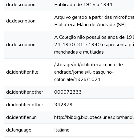
dc.description
Publicado de 1915 a 1941
Arquivo gerado a partir das microfichas
dc.description
Biblioteca Mário de Andrade (SP)
A Coleção não possui os anos de 191
dc.description
24, 1930-31 e 1940 e apresenta pági
manchadas e mutiladas
/storage/bd/biblioteca-mario-de-
dc.identifier.file
andrade/jornais/il-pasquino-
coloniale/1929/1021
dc.identifier.other
000072333
dc.identifier.other
342979
dc.identifier.uri
http://bibdig.biblioteca.unesp.br/handl
dc.language
Italiano