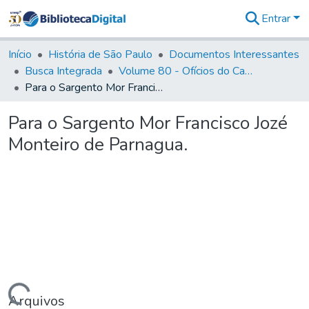
Entrar
Comunidades
&
Início
História de São Paulo
Documentos Interessantes
Coleções
Busca Integrada
Volume 80 - Ofícios do Capitão General Martim Lopes Lobo de Saldanha (1777-1780)
Tudo na
Para o Sargento Mor Francisco Jozé Monteiro de Parnagua.
Biblioteca
Digital
Para o Sargento Mor Francisco Jozé
Estatísticas
Monteiro de Parnagua.
Arquivos