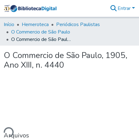
Entrar
Comunidades
&
Início
Hemeroteca
Periódicos Paulistas
Coleções
O Commercio de São Paulo
Tudo na
O Commercio de São Paulo, 1905, Ano XIII, n. 4440
Biblioteca
Digital
O Commercio de São Paulo, 1905,
Estatísticas
Ano XIII, n. 4440
ndo...
Arquivos