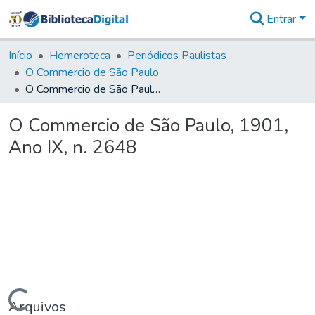
Entrar
Comunidades
&
Início
Hemeroteca
Periódicos Paulistas
Coleções
O Commercio de São Paulo
Tudo na
O Commercio de São Paulo, 1901, Ano IX, n. 2648
Biblioteca
Digital
O Commercio de São Paulo, 1901,
Estatísticas
Ano IX, n. 2648
Arquivos