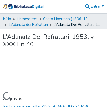
Entrar
Comunidades
&
Início
Hemeroteca
Canto Libertário (1906-1995)
Coleções
L’Adunata dei Refrattari
L’Adunata Dei Refrattari, 1953, v XXXII, n 40
Tudo na
Biblioteca
L’Adunata Dei Refrattari, 1953, v
Digital
XXXII, n 40
Estatísticas
Carregando...
Arquivos
l-adunata-dei-refrattari-1953-0040.pdf
(2,21 MB)