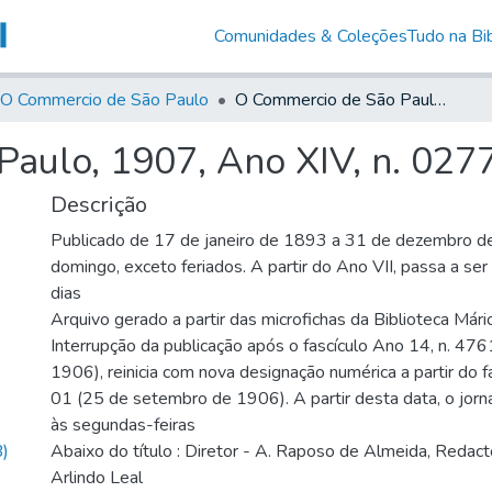
Comunidades & Coleções
Tudo na Bib
O Commercio de São Paulo
O Commercio de São Paulo, 1907, Ano XIV, n. 0277
aulo, 1907, Ano XIV, n. 027
Descrição
Publicado de 17 de janeiro de 1893 a 31 de dezembro d
domingo, exceto feriados. A partir do Ano VII, passa a se
dias
Arquivo gerado a partir das microfichas da Biblioteca Már
Interrupção da publicação após o fascículo Ano 14, n. 476
1906), reinicia com nova designação numérica a partir do f
01 (25 de setembro de 1906). A partir desta data, o jornal
às segundas-feiras
)
Abaixo do título : Diretor - A. Raposo de Almeida, Redact
Arlindo Leal