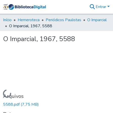
Entrar
Comunidades
&
Início
Hemeroteca
Periódicos Paulistas
O Imparcial
Coleções
O Imparcial, 1967, 5588
Tudo na
Biblioteca
O Imparcial, 1967, 5588
Digital
Estatísticas
Carregando...
Arquivos
5588.pdf
(7,75 MB)