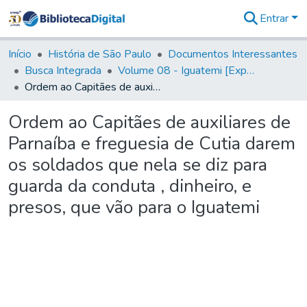
Entrar
Comunidades
&
Início
História de São Paulo
Documentos Interessantes
Coleções
Busca Integrada
Volume 08 - Iguatemi [Expedições para proteção e sustento]
Tudo na
Ordem ao Capitães de auxiliares de Parnaíba e freguesia de Cutia darem os soldados que nela se diz para guarda da conduta , dinheiro, e presos, que vão para o Iguatemi
Biblioteca
Digital
Ordem ao Capitães de auxiliares de
Estatísticas
Parnaíba e freguesia de Cutia darem
os soldados que nela se diz para
guarda da conduta , dinheiro, e
presos, que vão para o Iguatemi