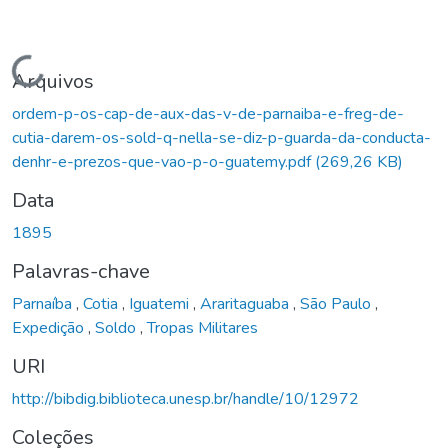
Carregando...
Arquivos
ordem-p-os-cap-de-aux-das-v-de-parnaiba-e-freg-de-
cutia-darem-os-sold-q-nella-se-diz-p-guarda-da-conducta-
denhr-e-prezos-que-vao-p-o-guatemy.pdf
(269,26 KB)
Data
1895
Palavras-chave
Parnaíba
,
Cotia
,
Iguatemi
,
Araritaguaba
,
São Paulo
,
Expedição
,
Soldo
,
Tropas Militares
URI
http://bibdig.biblioteca.unesp.br/handle/10/12972
Coleções